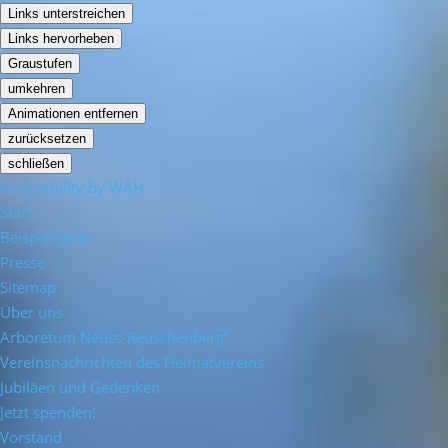
Links unterstreichen
Links hervorheben
Graustufen
umkehren
Animationen entfernen
zurücksetzen
schließen
Accessibility by WAH
Start
Beispiel-Seite
Presse
Sitemap
Über uns
Arboretum Neuss-Reuschenberg“
Vereinsnachrichten des Heimatvereins
Jubiläen und Gedenken
Jetzt spenden!
Vorstand