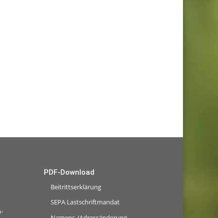
PDF-Download
Beitrittserklärung
SEPA Lastschriftmandat
-
Namens-/Adressänderung