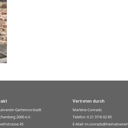
takt
Vertreten durch
atverein Gartenvorstadt
Marlene Conrads
chenberg 2000 e.V.
Telefon: 0 21 37/6 02 85
bethstrasse 45
E-Mail:
m.conrads@heimatverein