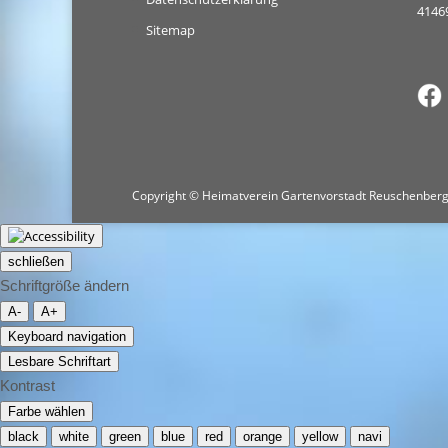
4146
Sitemap
Copyright © Heimatverein Gartenvorstadt Reuschenberg
schließen
Schriftgröße ändern
A-
A+
Keyboard navigation
Lesbare Schriftart
Kontrast
Farbe wählen
black
white
green
blue
red
orange
yellow
navi