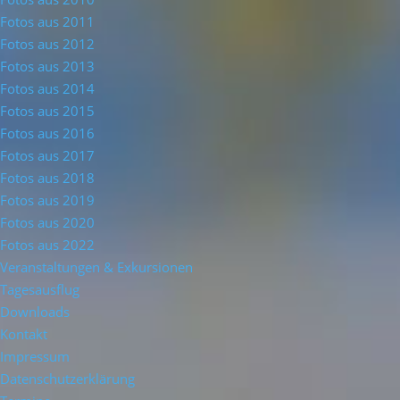
Fotos aus 2011
Fotos aus 2012
Fotos aus 2013
Fotos aus 2014
Fotos aus 2015
Fotos aus 2016
Fotos aus 2017
Fotos aus 2018
Fotos aus 2019
Fotos aus 2020
Fotos aus 2022
Veranstaltungen & Exkursionen
Tagesausflug
Downloads
Kontakt
Impressum
Datenschutzerklärung