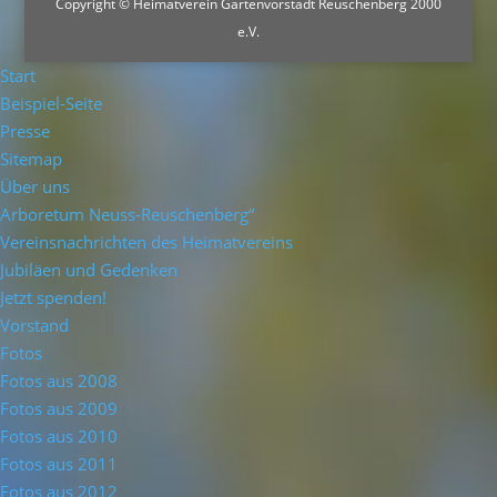
Copyright © Heimatverein Gartenvorstadt Reuschenberg 2000
e.V.
Start
Beispiel-Seite
Presse
Sitemap
Über uns
Arboretum Neuss-Reuschenberg“
Vereinsnachrichten des Heimatvereins
Jubiläen und Gedenken
Jetzt spenden!
Vorstand
Fotos
Fotos aus 2008
Fotos aus 2009
Fotos aus 2010
Fotos aus 2011
Fotos aus 2012