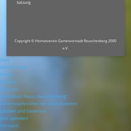
Satzung
Copyright © Heimatverein Gartenvorstadt Reuschenberg 2000
e.V.
Start
Beispiel-Seite
Presse
Sitemap
Über uns
Arboretum Neuss-Reuschenberg“
Vereinsnachrichten des Heimatvereins
Jubiläen und Gedenken
Jetzt spenden!
Vorstand