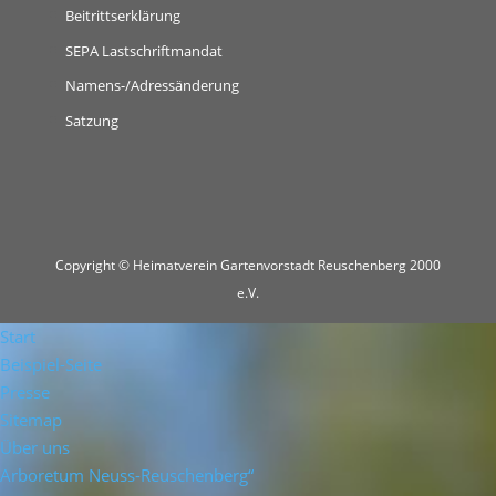
Beitrittserklärung
SEPA Lastschriftmandat
Namens-/Adressänderung
Satzung
Copyright © Heimatverein Gartenvorstadt Reuschenberg 2000
e.V.
Start
Beispiel-Seite
Presse
Sitemap
Über uns
Arboretum Neuss-Reuschenberg“