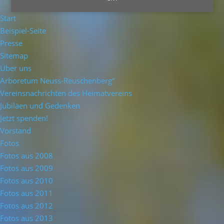
Start
Beispiel-Seite
Presse
Sitemap
Über uns
Arboretum Neuss-Reuschenberg“
Vereinsnachrichten des Heimatvereins
Jubiläen und Gedenken
Jetzt spenden!
Vorstand
Fotos
Fotos aus 2008
Fotos aus 2009
Fotos aus 2010
Fotos aus 2011
Fotos aus 2012
Fotos aus 2013