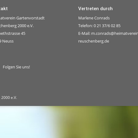
takt
Vertreten durch
atverein Gartenvorstadt
Marlene Conrads
chenberg 2000 e.V.
Telefon: 0 21 37/6 02 85
bethstrasse 45
E-Mail:
m.conrads@heimatverein
9 Neuss
reuschenberg.de
Folgen Sie uns!
 2000 e.V.