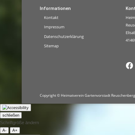
Informationen
Kon
Kontakt
Heim
Reus
Impressum
Elisa
Datenschutzerklärung
4146
Sitemap
Copyright © Heimatverein Gartenvorstadt Reuschenberg
schließen
Schriftgröße ändern
A-
A+