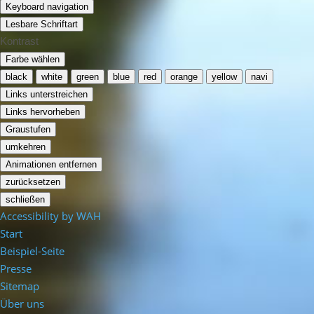
Keyboard navigation
Lesbare Schriftart
Kontrast
Farbe wählen
black
white
green
blue
red
orange
yellow
navi
Links unterstreichen
Links hervorheben
Graustufen
umkehren
Animationen entfernen
zurücksetzen
schließen
Accessibility by WAH
Start
Beispiel-Seite
Presse
Sitemap
Über uns