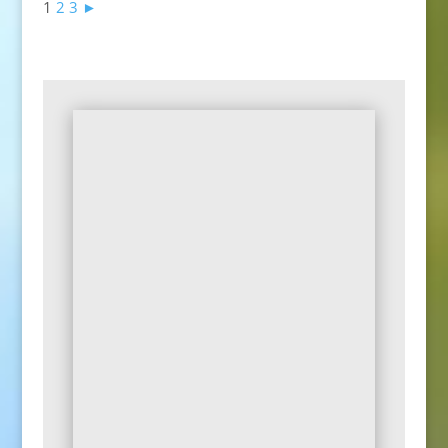
1
2
3
►